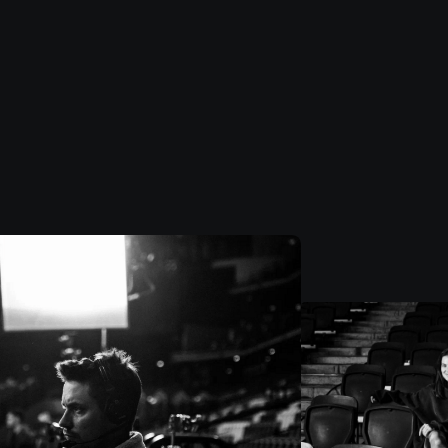
О
ФОТО
МУЗЫКА
СВЯЗЬ